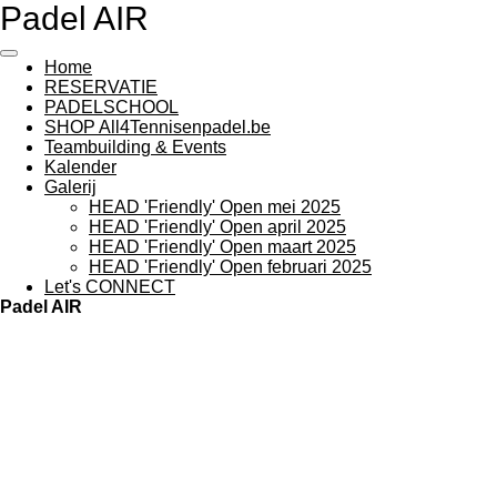
Padel AIR
Ga
direct
naar
Home
de
RESERVATIE
hoofdinhoud
PADELSCHOOL
SHOP All4Tennisenpadel.be
Teambuilding & Events
Kalender
Galerij
HEAD 'Friendly' Open mei 2025
HEAD 'Friendly' Open april 2025
HEAD 'Friendly' Open maart 2025
HEAD 'Friendly' Open februari 2025
Let's CONNECT
Padel AIR