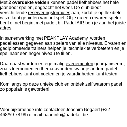
Met
2 overdekte velden
kunnen padel liefhebbers het hele
jaar door spelen, ongeacht het weer. De club biedt
verschillende
reserveringsformules
aan, zodat je op flexibele
wijze kunt genieten van het spel. Of je nu een ervaren speler
bent of net begint met padel, bij Padel AIR ben je aan het juiste
adres.
In samenwerking met
PEAKPLAY Academy
worden
padellessen gegeven aan spelers van alle niveaus. Ervaren en
gediplomeerde trainers helpen je techniek te verbeteren en je
spel naar een hoger niveau te tillen.
Daarnaast worden er regelmatig
evenementen
georganiseerd,
zoals toernooien en thema-avonden, waar je andere padel
liefhebbers kunt ontmoeten en je vaardigheden kunt testen.
Kom langs op deze unieke club en ontdek zelf waarom padel
zo populair is geworden!
Voor bijkomende info contacteer Joachim Bogaert (+32-
468/59.78.99) of mail naar info@padelair.be