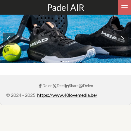
Padel AIR
Ga
direct
naar
de
hoofdinhoud
Delen
Deel
Share
Delen
© 2024 - 2025
https://www.40lovemedia.be/